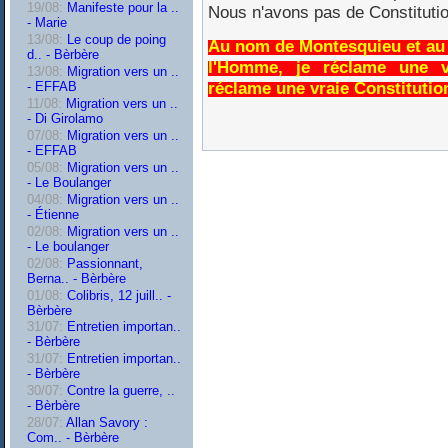
19/08:
Manifeste pour la ..
Nous n'avons pas de Constitutio
- Marie
13/08:
Le coup de poing
Au nom de Montesquieu et au 
d.. - Bèrbère
l'Homme, je réclame une vr
13/08:
Migration vers un ..
réclame une vraie Constitution
- EFFAB
11/08:
Migration vers un ..
- Di Girolamo
07/08:
Migration vers un ..
- EFFAB
05/08:
Migration vers un ..
- Le Boulanger
04/08:
Migration vers un ..
- Étienne
02/08:
Migration vers un ..
- Le boulanger
02/08:
Passionnant,
Berna.. - Bèrbère
01/08:
Colibris, 12 juill.. -
Bèrbère
31/07:
Entretien importan..
- Bèrbère
31/07:
Entretien importan..
- Bèrbère
30/07:
Contre la guerre, ..
- Bèrbère
28/07:
Allan Savory :
Com.. - Bèrbère