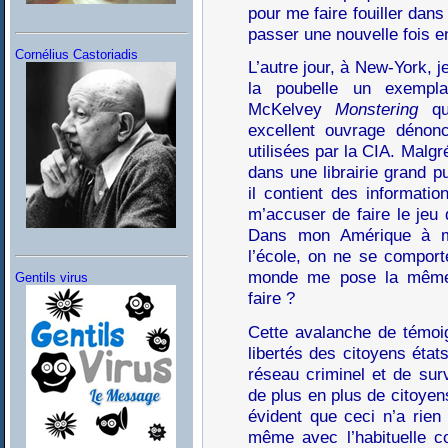
pour me faire fouiller dan
passer une nouvelle fois e
Cornélius Castoriadis
L’autre jour, à New-York, j
la poubelle un exempla
McKelvey
Monstering
que
excellent ouvrage dénonce
utilisées par la CIA. Malgré
dans une librairie grand pu
il contient des informatio
m’accuser de faire le jeu d
Dans mon Amérique à mo
l’école, on ne se comport
monde me pose la même
Gentils virus
faire ?
Cette avalanche de témoig
libertés des citoyens état
réseau criminel et de surv
de plus en plus de citoyens
évident que ceci n’a rien
même avec l’habituelle co