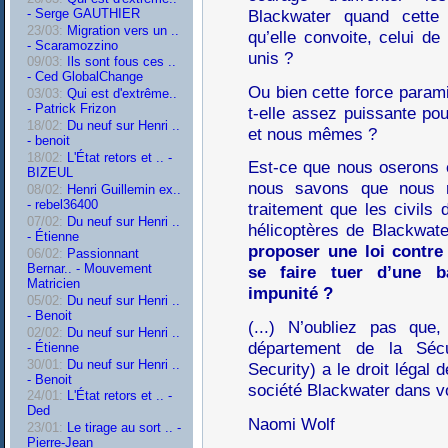
- Serge GAUTHIER
Blackwater quand cette 
23/03:
Migration vers un ..
qu’elle convoite, celui de
- Scaramozzino
unis ?
09/03:
Ils sont fous ces ..
- Ced GlobalChange
Ou bien cette force paramil
03/03:
Qui est d'extrême..
- Patrick Frizon
t-elle assez puissante po
18/02:
Du neuf sur Henri ..
et nous mêmes ?
- benoit
18/02:
L'État retors et .. -
Est-ce que nous oserons e
BIZEUL
nous savons que nous 
08/02:
Henri Guillemin ex..
- rebel36400
traitement que les civils 
07/02:
Du neuf sur Henri ..
hélicoptères de Blackwat
- Étienne
proposer une loi contre 
06/02:
Passionnant
Bernar.. - Mouvement
se faire tuer d’une b
Matricien
impunité ?
05/02:
Du neuf sur Henri ..
- Benoit
(...) N’oubliez pas que,
02/02:
Du neuf sur Henri ..
département de la Séc
- Étienne
30/01:
Du neuf sur Henri ..
Security) a le droit légal
- Benoit
société Blackwater dans vot
24/01:
L'État retors et .. -
Ded
Naomi Wolf
23/01:
Le tirage au sort .. -
Pierre-Jean