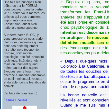
« Depuis cinq ans, nou
Une fois les principes bien
débattus sur le FORUM,
mondiale sur la volont
vous pouvez, dans la partie
transformer les États-U
WIKI, écrire vous-mêmes les
analyse, qui s’appuyait sur
articles qui vous semblent
importants dans une
été alors prise en considé
Constitution, aussi bien
choc psychologique du 
nationale qu'européenne.
intention est désormais u
Sur cette partie BLOG, je
en pratique :
le nouveau 
vous propose de nous parler
définitive muselle ses 
plutôt des problèmes qui ne
sont pas spécifiquement
des témoignages de cette 
institutionnels (économie,
ses concitoyens pour défen
histoire, philosophie,
sociologie, société, actualité,
technique, littérature, etc.),
« Depuis quelques mois 
mais qui tournent quand
Colorado à la Californie, 
même autour des sujets
de toutes les couches de 
évoqués sur le forum : on
cherche à imaginer ensemble
libertés, sur les attaques
un outil intellectuel, robuste
et sur le programme en d
et durable, contre les abus de
pouvoir.
faire de ce pays une socié
J'ai hâte de vous lire :o)
La bonne nouvelle est 
réveillés et sont conscien
Étienne Chouard
Quand je me suis mis en