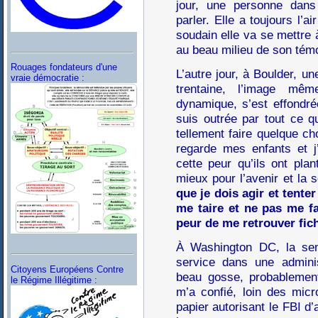
jour, une personne dans
parler. Elle a toujours l’ai
soudain elle va se mettre 
au beau milieu de son tém
Rouages fondateurs d'une
L’autre jour, à Boulder, u
vraie démocratie :
trentaine, l’image mê
dynamique, s’est effondrée
suis outrée par tout ce qu
tellement faire quelque ch
regarde mes enfants et j
cette peur qu’ils ont pla
mieux pour l’avenir et la
que je dois agir et tente
me taire et ne pas me fa
peur de me retrouver fic
À Washington DC, la sem
service dans une adminis
Citoyens Européens Contre
beau gosse, probablemen
le Régime Illégitime :
m’a confié, loin des micro
papier autorisant le FBI d