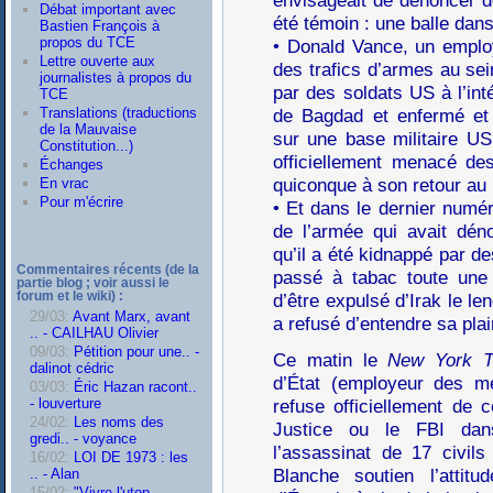
Débat important avec
été témoin : une balle dans 
Bastien François à
propos du TCE
• Donald Vance, un emplo
Lettre ouverte aux
des trafics d’armes au se
journalistes à propos du
par des soldats US à l’i
TCE
de Bagdad et enfermé et
Translations (traductions
de la Mauvaise
sur une base militaire U
Constitution...)
officiellement menacé des 
Échanges
quiconque à son retour au
En vrac
Pour m'écrire
• Et dans le dernier num
de l’armée qui avait dén
qu’il a été kidnappé par 
Commentaires récents (de la
passé à tabac toute une 
partie blog ; voir aussi le
d’être expulsé d’Irak le le
forum et le wiki) :
29/03:
Avant Marx, avant
a refusé d’entendre sa plain
.. - CAILHAU Olivier
09/03:
Pétition pour une.. -
Ce matin le
New York T
dalinot cédric
d’État (employeur des m
03/03:
Éric Hazan racont..
- louverture
refuse officiellement de 
24/02:
Les noms des
Justice ou le FBI dan
gredi.. - voyance
l’assassinat de 17 civils
16/02:
LOI DE 1973 : les
Blanche soutien l’attit
.. - Alan
15/02:
"Vivre l'utop.. -