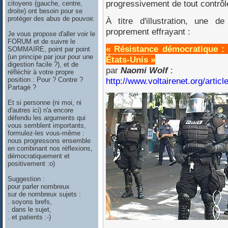
progressivement de tout contrôl
citoyens (gauche, centre,
droite) ont besoin pour se
protéger des abus de pouvoir.
À titre d'illustration, une d
proprement effrayant :
Je vous propose d'aller voir le
FORUM et de suivre le
« Résistance démocratique : 
SOMMAIRE, point par point
(un principe par jour pour une
États-Unis »
digestion facile ?), et de
par
Naomi Wolf
:
réfléchir à votre propre
http://www.voltairenet.org/artic
position : Pour ? Contre ?
Partagé ?
Et si personne (ni moi, ni
d'autres ici) n'a encore
défendu les arguments qui
vous semblent importants,
formulez-les vous-même :
nous progressons ensemble
en combinant nos réflexions,
démocratiquement et
positivement :o)
Suggestion :
pour parler nombreux
sur de nombreux sujets :
. soyons brefs,
. dans le sujet,
. et patients :-)