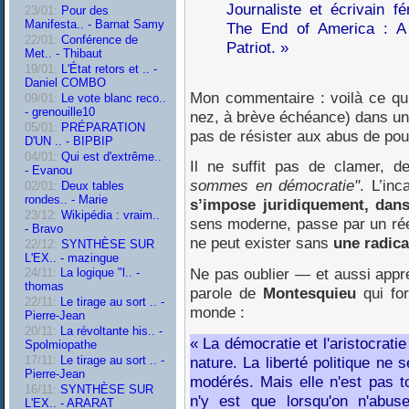
Journaliste et écrivain f
23/01:
Pour des
Manifesta.. - Barnat Samy
The End of America : A
22/01:
Conférence de
Patriot. »
Met.. - Thibaut
19/01:
L'État retors et .. -
Daniel COMBO
Mon commentaire : voilà ce qui 
09/01:
Le vote blanc reco..
- grenouille10
nez, à brève échéance) dans un 
05/01:
PRÉPARATION
pas de résister aux abus de pou
D'UN .. - BIPBIP
04/01:
Qui est d'extrême..
Il ne suffit pas de clamer, 
- Evanou
sommes en démocratie"
. L’inc
02/01:
Deux tables
rondes.. - Marie
s’impose juridiquement, dans 
23/12:
Wikipédia : vraim..
sens moderne, passe par un réel
- Bravo
ne peut exister sans
une radica
22/12:
SYNTHÈSE SUR
L'EX.. - mazingue
Ne pas oublier — et aussi app
24/11:
La logique "l.. -
thomas
parole de
Montesquieu
qui for
22/11:
Le tirage au sort .. -
monde :
Pierre-Jean
20/11:
La révoltante his.. -
« La démocratie et l'aristocratie
Spolmiopathe
nature. La liberté politique ne
17/11:
Le tirage au sort .. -
Pierre-Jean
modérés. Mais elle n'est pas t
16/11:
SYNTHÈSE SUR
n'y est que lorsqu'on n'abu
L'EX.. - ARARAT