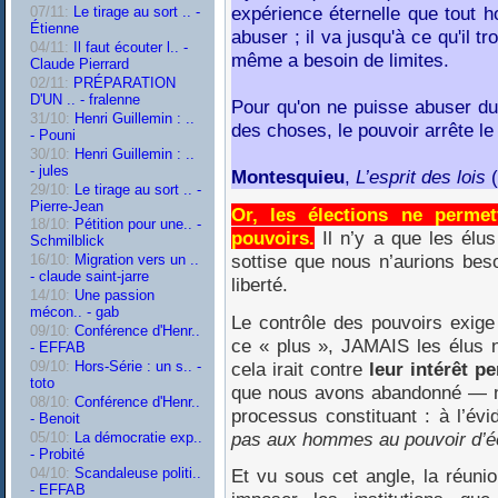
expérience éternelle que tout 
07/11:
Le tirage au sort .. -
Étienne
abuser ; il va jusqu'à ce qu'il tr
04/11:
Il faut écouter l.. -
même a besoin de limites.
Claude Pierrard
02/11:
PRÉPARATION
D'UN .. - fralenne
Pour qu'on ne puisse abuser du p
31/10:
Henri Guillemin : ..
des choses, le pouvoir arrête le
- Pouni
30/10:
Henri Guillemin : ..
- jules
Montesquieu
,
L’esprit des lois
(
29/10:
Le tirage au sort .. -
Pierre-Jean
Or, les élections ne perme
18/10:
Pétition pour une.. -
pouvoirs.
Il n’y a que les élus
Schmilblick
sottise que nous n’aurions beso
16/10:
Migration vers un ..
- claude saint-jarre
liberté.
14/10:
Une passion
mécon.. - gab
Le contrôle des pouvoirs exige
09/10:
Conférence d'Henr..
ce « plus », JAMAIS les élus 
- EFFAB
cela irait contre
leur intérêt p
09/10:
Hors-Série : un s.. -
toto
que nous avons abandonné —
08/10:
Conférence d'Henr..
processus constituant : à l’évi
- Benoit
pas aux hommes au pouvoir d’écr
05/10:
La démocratie exp..
- Probité
04/10:
Scandaleuse politi..
Et vu sous cet angle, la réuni
- EFFAB