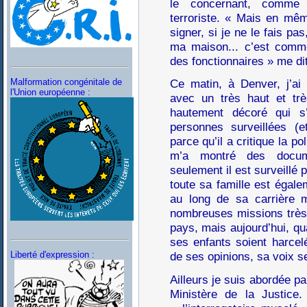
le concernant, comme 
terroriste. « Mais en mêm
signer, si je ne le fais pa
ma maison... c’est comm
des fonctionnaires » me dit
Malformation congénitale de
Ce matin, à Denver, j’ai
l'Union européenne :
avec un très haut et tr
hautement décoré qui s’
personnes surveillées (et
parce qu’il a critique la po
m’a montré des docum
seulement il est surveillé
toute sa famille est égale
au long de sa carrière mi
nombreuses missions très
pays, mais aujourd’hui, qu
ses enfants soient harce
Liberté d'expression :
de ses opinions, sa voix se
Ailleurs je suis abordée par
Ministère de la Justice