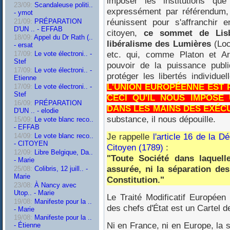
imposer les institutions qu
23/09:
Scandaleuse politi..
expressément par référendum,
- ymot
réunissent pour s'affranchir 
21/09:
PRÉPARATION
D'UN .. - EFFAB
citoyen,
ce sommet de Lis
18/09:
Appel du Dr Rath (..
libéralisme des Lumières
(Loc
- ersat
etc. qui, comme Platon et Ari
17/09:
Le vote électroni.. -
Stef
pouvoir de la puissance publ
17/09:
Le vote électroni.. -
protéger les libertés individue
Etienne
L'UNION EUROPÉENNE EST 
17/09:
Le vote électroni.. -
Stef
CECI QU'IL NOUS IMPOSE
16/09:
PRÉPARATION
DANS LES MAINS DES EXÉC
D'UN .. - elodie
substance, il nous dépouille.
15/09:
Le vote blanc reco..
- EFFAB
Je rappelle
l'article 16 de la 
14/09:
Le vote blanc reco..
- CITOYEN
Citoyen (1789)
:
12/09:
Libre Belgique, Da..
"Toute Société dans laquell
- Marie
assurée, ni la séparation de
25/08:
Colibris, 12 juill.. -
Marie
Constitution."
23/08:
À Nancy avec
Utop.. - Marie
Le Traité Modificatif Europée
19/08:
Manifeste pour la ..
des chefs d'État est un Cartel d
- Marie
19/08:
Manifeste pour la ..
Ni en France, ni en Europe, la s
- Étienne