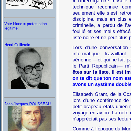
« l’interrogatoire musclé
technique reconnue co
seulement elle s’est ret
discipline, mais en plus 
Vote blanc = protestation
criminelle, a perdu de l’
légitime:
fouillé et ses mails effacé
liste noire et ne peut plus 
Henri Guillemin
Lors d’une conversation 
informatique travailla
aérienne —et qui ne fait 
le Parti Républicain— m’
êtes sur la liste, il est 
on te dit que ton nom est
avons un système double 
Elisabeth Grant, de la Coa
lors d’une conférence de 
Jean-Jacques ROUSSEAU
petit drapeau états-unien 
voyage en avion. La note d
n’appréciait pas ses lectur
Comme à l’époque du Mur d