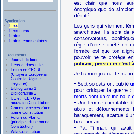
est clair que nous aur
énergique que de simplem
député.
Syndication :
Les gens qui viennent tém
fil rss
fil rss coms
anarchistes, Ils sont de t
fil atom
conservateurs, apolitiqu
fil atom commentaires
régle d’une société en c
fermée est que ton aligne
Documents :
pouvoir ne te protège e
Journal de bord
policier, personne n’est à 
Liens et docs utiles
Forum de CECRI
Je lis mon journal le matin 
(Citoyens Européens
Contre le Régime
• Sept soldats ont publié
u
illégitime)
Bibliographie 1
pour critiquer la guerre
Bibliographie 2
morts dont un d’une balle d
UE et TCE - Une
• Une femme comptable de 
mauvaise Constitution...
Grands principes d'une
abus et détournements 
bonne Constitution
baraquement, abattue d’une
Forum du Plan C
bout portant.
(principes d'une bonne
Constitution)
• Pat Tillman, qui avai
Wiki-Constitution
envisageait de dénoncer de