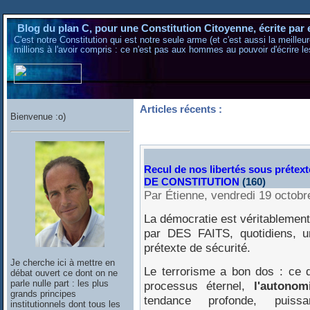
Blog du plan C, pour une Constitution Citoyenne, écrite par 
C'est notre Constitution qui est notre seule arme (et c'est aussi la meilleu
millions à l'avoir compris : ce n'est pas aux hommes au pouvoir d'écrire le
Articles récents :
Bienvenue :o)
Recul de nos libertés sous préte
DE CONSTITUTION
(160)
Par Étienne, vendredi 19 octob
La démocratie est véritablement
par DES FAITS, quotidiens, 
prétexte de sécurité.
Je cherche ici à mettre en
Le terrorisme a bon dos : ce qu
débat ouvert ce dont on ne
parle nulle part : les plus
processus éternel,
l'autonom
grands principes
tendance profonde, puissa
institutionnels dont tous les