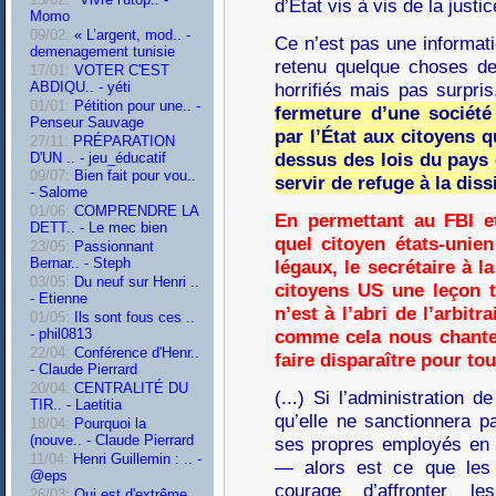
d’État vis à vis de la justi
Momo
09/02:
« L’argent, mod.. -
Ce n’est pas une informati
demenagement tunisie
retenu quelque choses de 
17/01:
VOTER C'EST
ABDIQU.. - yéti
horrifiés mais pas surpri
01/01:
Pétition pour une.. -
fermeture d’une société
Penseur Sauvage
par l’État aux citoyens q
27/11:
PRÉPARATION
dessus des lois du pays 
D'UN .. - jeu_éducatif
09/07:
Bien fait pour vou..
servir de refuge à la diss
- Salome
01/06:
COMPRENDRE LA
En permettant au FBI et
DETT.. - Le mec bien
quel citoyen états-unien
23/05:
Passionnant
Bernar.. - Steph
légaux, le secrétaire à l
03/05:
Du neuf sur Henri ..
citoyens US une leçon t
- Etienne
n’est à l’abri de l’arbit
01/05:
Ils sont fous ces ..
comme cela nous chante,
- phil0813
22/04:
Conférence d'Henr..
faire disparaître pour tou
- Claude Pierrard
20/04:
CENTRALITÉ DU
(...) Si l’administration
TIR.. - Laetitia
qu’elle ne sanctionnera p
18/04:
Pourquoi la
(nouve.. - Claude Pierrard
ses propres employés en Ir
11/04:
Henri Guillemin : .. -
— alors est ce que les
@eps
courage d’affronter l
26/03:
Qui est d'extrême..