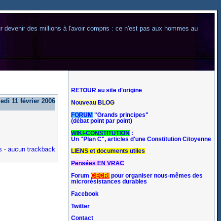
our devenir des millions à l'avoir compris : ce n'est pas aux hommes au
RETOUR au site d'origine
edi 11 février 2006
Nouveau BLOG
FORUM
"Grands principes"
(débat point par point)
WIKI-CONSTITUTION
:
Un "Plan C", articles d'une Constitution Citoyenne
s
-
aucun trackback
LIENS et documents utiles
Pensées EN VRAC
Forum
CECRI
pour organiser nous-mêmes des
microrésistances durables
Facebook
Twitter
Contact