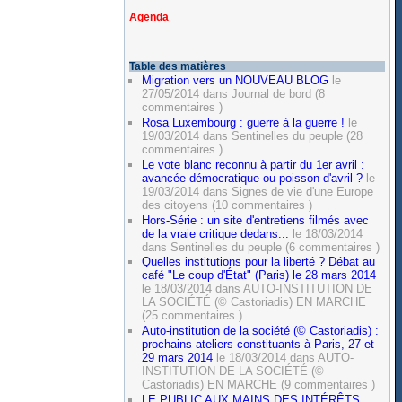
Agenda
Table des matières
Migration vers un NOUVEAU BLOG
le
27/05/2014 dans Journal de bord (8
commentaires )
Rosa Luxembourg : guerre à la guerre !
le
19/03/2014 dans Sentinelles du peuple (28
commentaires )
Le vote blanc reconnu à partir du 1er avril :
avancée démocratique ou poisson d'avril ?
le
19/03/2014 dans Signes de vie d'une Europe
des citoyens (10 commentaires )
Hors-Série : un site d'entretiens filmés avec
de la vraie critique dedans...
le 18/03/2014
dans Sentinelles du peuple (6 commentaires )
Quelles institutions pour la liberté ? Débat au
café "Le coup d'État" (Paris) le 28 mars 2014
le 18/03/2014 dans AUTO-INSTITUTION DE
LA SOCIÉTÉ (© Castoriadis) EN MARCHE
(25 commentaires )
Auto-institution de la société (© Castoriadis) :
prochains ateliers constituants à Paris, 27 et
29 mars 2014
le 18/03/2014 dans AUTO-
INSTITUTION DE LA SOCIÉTÉ (©
Castoriadis) EN MARCHE (9 commentaires )
LE PUBLIC AUX MAINS DES INTÉRÊTS