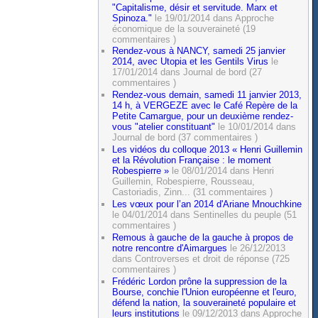
"Capitalisme, désir et servitude. Marx et
Spinoza."
le 19/01/2014 dans Approche
économique de la souveraineté (19
commentaires )
Rendez-vous à NANCY, samedi 25 janvier
2014, avec Utopia et les Gentils Virus
le
17/01/2014 dans Journal de bord (27
commentaires )
Rendez-vous demain, samedi 11 janvier 2013,
14 h, à VERGEZE avec le Café Repère de la
Petite Camargue, pour un deuxième rendez-
vous "atelier constituant"
le 10/01/2014 dans
Journal de bord (37 commentaires )
Les vidéos du colloque 2013 « Henri Guillemin
et la Révolution Française : le moment
Robespierre »
le 08/01/2014 dans Henri
Guillemin, Robespierre, Rousseau,
Castoriadis, Zinn... (31 commentaires )
Les vœux pour l’an 2014 d'Ariane Mnouchkine
le 04/01/2014 dans Sentinelles du peuple (51
commentaires )
Remous à gauche de la gauche à propos de
notre rencontre d'Aimargues
le 26/12/2013
dans Controverses et droit de réponse (725
commentaires )
Frédéric Lordon prône la suppression de la
Bourse, conchie l'Union européenne et l'euro,
défend la nation, la souveraineté populaire et
leurs institutions
le 09/12/2013 dans Approche