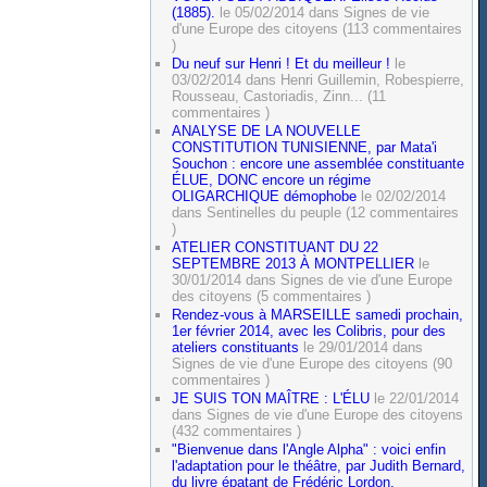
(1885).
le 05/02/2014 dans Signes de vie
d'une Europe des citoyens (113 commentaires
)
Du neuf sur Henri ! Et du meilleur !
le
03/02/2014 dans Henri Guillemin, Robespierre,
Rousseau, Castoriadis, Zinn... (11
commentaires )
ANALYSE DE LA NOUVELLE
CONSTITUTION TUNISIENNE, par Mata'i
Souchon : encore une assemblée constituante
ÉLUE, DONC encore un régime
OLIGARCHIQUE démophobe
le 02/02/2014
dans Sentinelles du peuple (12 commentaires
)
ATELIER CONSTITUANT DU 22
SEPTEMBRE 2013 À MONTPELLIER
le
30/01/2014 dans Signes de vie d'une Europe
des citoyens (5 commentaires )
Rendez-vous à MARSEILLE samedi prochain,
1er février 2014, avec les Colibris, pour des
ateliers constituants
le 29/01/2014 dans
Signes de vie d'une Europe des citoyens (90
commentaires )
JE SUIS TON MAÎTRE : L'ÉLU
le 22/01/2014
dans Signes de vie d'une Europe des citoyens
(432 commentaires )
"Bienvenue dans l'Angle Alpha" : voici enfin
l'adaptation pour le théâtre, par Judith Bernard,
du livre épatant de Frédéric Lordon,