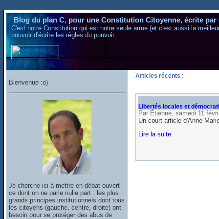
Blog du plan C, pour une Constitution Citoyenne, écrite par 
C'est notre Constitution qui est notre seule arme (et c'est aussi la meill
pouvoir d'écrire les règles du pouvoir.
Articles récents :
Bienvenue :o)
Libertés locales et démocrati
Par Étienne, samedi 11 févr
Un court article d'Anne-Mari
Lire la suite
Je cherche ici à mettre en débat ouvert
ce dont on ne parle nulle part : les plus
grands principes institutionnels dont tous
les citoyens (gauche, centre, droite) ont
besoin pour se protéger des abus de