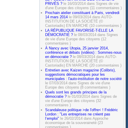
PRIVÉS ?
le 16/03/2014 dans Signes de vie
d'une Europe des citoyens (11 commentaires )
Prochain atelier constituant à Paris, vendredi
14 mars 2014
le 09/03/2014 dans AUTO-
INSTITUTION DE LA SOCIÉTÉ (©
Castoriadis) EN MARCHE (10 commentaires )
LA RÉPUBLIQUE FAVORISE-T-ELLE LA
DÉMOCRATIE ?
le 08/03/2014 dans Signes
de vie d'une Europe des citoyens (12
commentaires )
À Nancy avec Utopia, 25 janvier 2014,
conférence et débats (vidéos) : Sommes-nous
en démocratie ?
le 08/03/2014 dans AUTO-
INSTITUTION DE LA SOCIÉTÉ (©
Castoriadis) EN MARCHE (20 commentaires )
Entretien avec Kaizen magazine (Colibris),
suggestions démocratiques pour les
municipales : l'auto-institution de notre société
le 07/03/2014 dans Signes de vie d'une
Europe des citoyens (8 commentaires )
Quels sont les grands principes de la
démocratie ?
le 01/03/2014 dans Signes de
vie d'une Europe des citoyens (32
commentaires )
Scandaleuse politique >de l'offre< ! Frédéric
Lordon : "Les entreprises ne créent pas
l’emploi"
le 26/02/2014 dans Approche
économique de la souveraineté (23
commentaires )