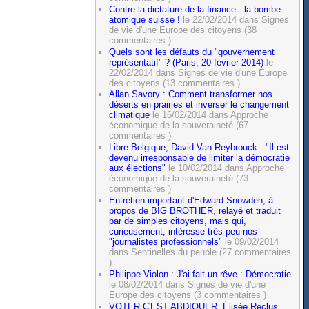
Contre la dictature de la finance : la bombe
atomique suisse !
le 22/02/2014 dans Signes
de vie d'une Europe des citoyens (38
commentaires )
Quels sont les défauts du "gouvernement
représentatif" ? (Paris, 20 février 2014)
le
22/02/2014 dans Signes de vie d'une Europe
des citoyens (13 commentaires )
Allan Savory : Comment transformer nos
déserts en prairies et inverser le changement
climatique
le 16/02/2014 dans Approche
économique de la souveraineté (67
commentaires )
Libre Belgique, David Van Reybrouck : "Il est
devenu irresponsable de limiter la démocratie
aux élections"
le 10/02/2014 dans Approche
économique de la souveraineté (73
commentaires )
Entretien important d'Edward Snowden, à
propos de BIG BROTHER, relayé et traduit
par de simples citoyens, mais qui,
curieusement, intéresse très peu nos
"journalistes professionnels"
le 09/02/2014
dans Sentinelles du peuple (27 commentaires
)
Philippe Violon : J'ai fait un rêve : Démocratie
le 08/02/2014 dans Signes de vie d'une
Europe des citoyens (3 commentaires )
VOTER C'EST ABDIQUER. Élisée Reclus