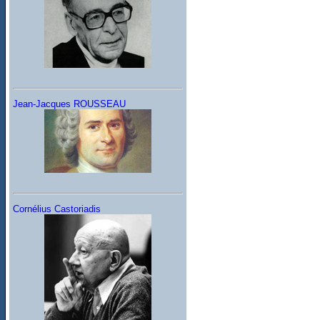
Jean-Jacques ROUSSEAU
Cornélius Castoriadis