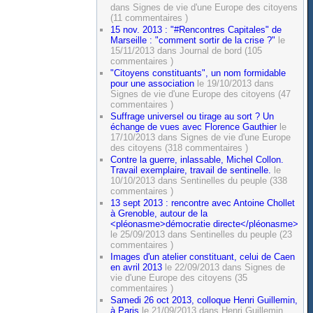
dans Signes de vie d'une Europe des citoyens
(11 commentaires )
15 nov. 2013 : "#Rencontres Capitales" de
Marseille : "comment sortir de la crise ?"
le
15/11/2013 dans Journal de bord (105
commentaires )
"Citoyens constituants", un nom formidable
pour une association
le 19/10/2013 dans
Signes de vie d'une Europe des citoyens (47
commentaires )
Suffrage universel ou tirage au sort ? Un
échange de vues avec Florence Gauthier
le
17/10/2013 dans Signes de vie d'une Europe
des citoyens (318 commentaires )
Contre la guerre, inlassable, Michel Collon.
Travail exemplaire, travail de sentinelle.
le
10/10/2013 dans Sentinelles du peuple (338
commentaires )
13 sept 2013 : rencontre avec Antoine Chollet
à Grenoble, autour de la
<pléonasme>démocratie directe</pléonasme>
le 25/09/2013 dans Sentinelles du peuple (23
commentaires )
Images d'un atelier constituant, celui de Caen
en avril 2013
le 22/09/2013 dans Signes de
vie d'une Europe des citoyens (35
commentaires )
Samedi 26 oct 2013, colloque Henri Guillemin,
à Paris
le 21/09/2013 dans Henri Guillemin,