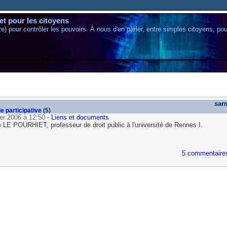
et pour les citoyens
eure) pour contrôler les pouvoirs. À nous d'en parler, entre simples citoyens, p
sam
e participative
(5)
ier 2006 à 12:50
-
Liens et documents
e LE POURHIET, professeur de droit public à l'université de Rennes I.
5 commentaire