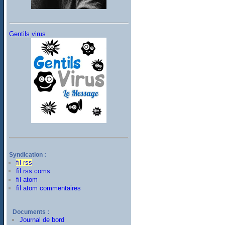
Gentils virus
Syndication :
fil rss
fil rss coms
fil atom
fil atom commentaires
Documents :
Journal de bord