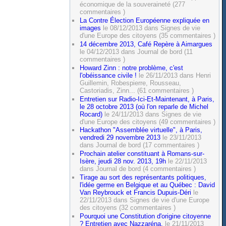
économique de la souveraineté (277
commentaires )
La Contre Élection Européenne expliquée en
images
le 08/12/2013 dans Signes de vie
d'une Europe des citoyens (35 commentaires )
14 décembre 2013, Café Repère à Aimargues
le 04/12/2013 dans Journal de bord (11
commentaires )
Howard Zinn : notre problème, c'est
l'obéissance civile !
le 26/11/2013 dans Henri
Guillemin, Robespierre, Rousseau,
Castoriadis, Zinn... (61 commentaires )
Entretien sur Radio-Ici-Et-Maintenant, à Paris,
le 28 octobre 2013 (où l'on reparle de Michel
Rocard)
le 24/11/2013 dans Signes de vie
d'une Europe des citoyens (49 commentaires )
Hackathon "Assemblée virtuelle", à Paris,
vendredi 29 novembre 2013
le 23/11/2013
dans Journal de bord (17 commentaires )
Prochain atelier constituant à Romans-sur-
Isère, jeudi 28 nov. 2013, 19h
le 22/11/2013
dans Journal de bord (4 commentaires )
Tirage au sort des représentants politiques,
l'idée germe en Belgique et au Québec : David
Van Reybrouck et Francis Dupuis-Déri
le
22/11/2013 dans Signes de vie d'une Europe
des citoyens (32 commentaires )
Pourquoi une Constitution d'origine citoyenne
? Entretien avec Nazzaréna.
le 21/11/2013